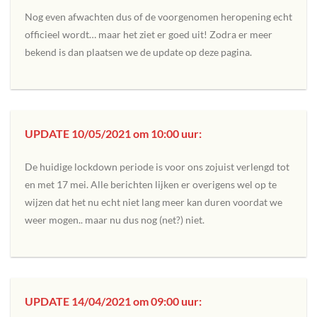
Nog even afwachten dus of de voorgenomen heropening echt
officieel wordt… maar het ziet er goed uit! Zodra er meer
bekend is dan plaatsen we de update op deze pagina.
UPDATE 10/05/2021 om 10:00 uur:
De huidige lockdown periode is voor ons zojuist verlengd tot
en met 17 mei. Alle berichten lijken er overigens wel op te
wijzen dat het nu echt niet lang meer kan duren voordat we
weer mogen.. maar nu dus nog (net?) niet.
UPDATE 14/04/2021 om 09:00 uur: