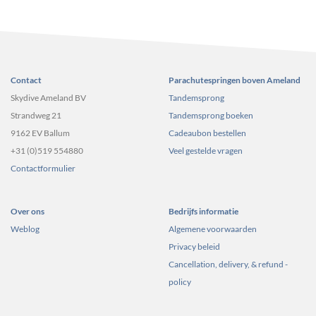
Contact
Parachutespringen boven Ameland
Skydive Ameland BV
Tandemsprong
Strandweg 21
Tandemsprong boeken
9162 EV Ballum
Cadeaubon bestellen
+31 (0)519 554880
Veel gestelde vragen
Contactformulier
Over ons
Bedrijfs informatie
Weblog
Algemene voorwaarden
Privacy beleid
Cancellation, delivery, & refund -
policy