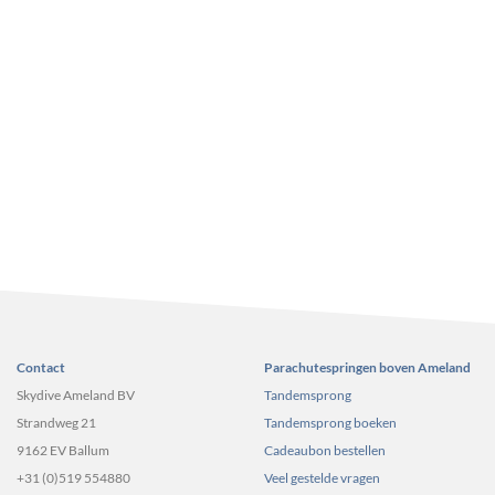
Contact
Parachutespringen boven Ameland
Skydive Ameland BV
Tandemsprong
Strandweg 21
Tandemsprong boeken
9162 EV Ballum
Cadeaubon bestellen
+31 (0)519 554880
Veel gestelde vragen